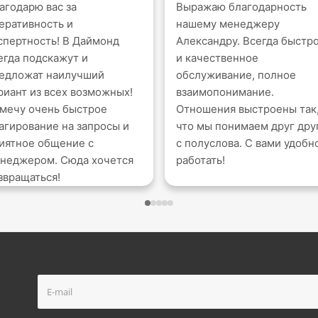
агодарю вас за
Выражаю благодарность
еративность и
нашему менеджеру
спертность! В Даймонд
Александру. Всегда быстр
егда подскажут и
и качественное
едложат наилучший
обслуживание, полное
риант из всех возможных!
взаимопонимание.
мечу очень быстрое
Отношения выстроены так
агирование на запросы и
что мы понимаем друг дру
иятное общение с
с полуслова. С вами удобн
неджером. Сюда хочется
работать!
звращаться!