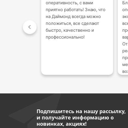
оперативность, с вами
Бл
приятно работать! Знаю, что
оп
на Даймонд всегда можно
эк
положиться, все сделают
вс
быстро, качественно и
пр
профессионально!
ва
От
ре
пр
ме
во
Подпишитесь на нашу рассылку,
и получайте информацию о
новинках, акциях!