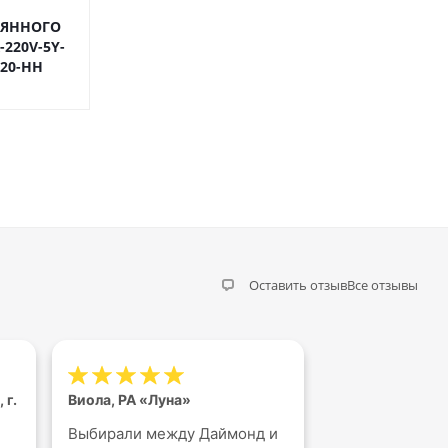
ОЯННОГО
-220V-5Y-
P20-HH
Оставить отзыв
Все отзывы
 г.
Виола, РА «Луна»
Иван, Ростов н
Выбирали между Даймонд и
Бортогиб Dob