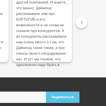
другой компанией. И знаете,
для нас незаме
что важно: Даймонд
мощный аппара
ое
рассказывали нам про
нам создавать
БОРТОГИБ и его
конструкции б
возможности и ни слова не
высоким качес
сказали про конкурентов. А
его надежност
,
их конкуренты рассказывали
мы значительн
га
нам очень много о том, что
производство 
о
Даймонд такие сякие, а про
результат. Раб
плюсы своего оборудования
удобно и эффек
нет. И тут мы поняли, что
ищете надежн
однозначно надо брать в
оборудование 
Даймонде) Наш гнет и очень
бортов, Dobos
маленькие буквы, и углы
выбор!
хорошо, и перфорирует борт
под заклепки. Думаю, это
главное в бортогибе. Мы
купили в Даймонде и очень
довольны. Поддержка очень